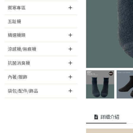
禦寒專區
五趾襪
精選襪類
涼感襪/無痕襪
抗菌消臭襪
內著/服飾
袋包/配件/飾品
詳細介紹