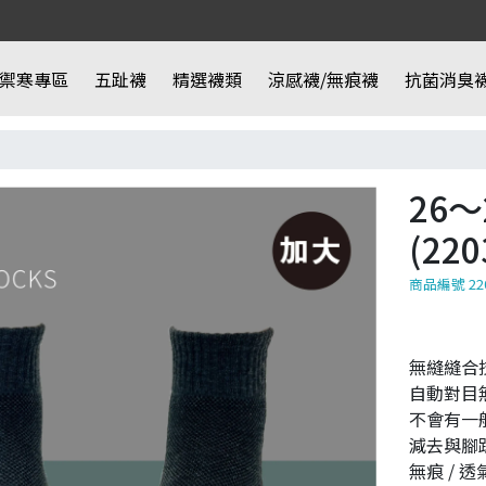
禦寒專區
五趾襪
精選襪類
涼感襪/無痕襪
抗菌消臭
26
(220
商品編號 22
無縫縫合
自動對目
不會有一
減去與腳
無痕 / 透