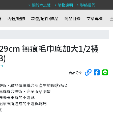
關於本之豐
購物說明
聯絡我們
襪
內著/服飾
袋包/配件/飾品
商品目錄
文章專欄
～29cm 無痕毛巾底加大1/2襪
3)
03
商品分享
技術，異於傳統縫合所產生的條狀凸起
無縫縫合技術，完全服貼腳型
般機器車縫的不適感
趾摩擦所造成的不適與疼痛
氣