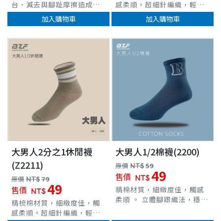
台、減去與腳趾摩擦造成不
感柔順。超細針編織，輕薄
適與疼痛選用優質消臭紗，
透氣貼合。立體腳跟織法，
加入購物車
加入購物車
具消臭功效同時避免黃金葡
穩定腳跟位置。超彈性羅紋
萄球菌孳生，抑菌並減少悶
襪口，舒適不緊束 台灣製造
臭味完全服貼腳型，避免持
車
續運動所造成的擠壓摩擦精
梳棉材質，細緻度佳，觸感
柔順立體腳跟織法，完整包
覆腳跟，好穿不滑溜超細針
編織，透氣舒適無著壓襪
口，不緊束、不易滑落彈性
纖維織造，貼合度高、伸展
力佳
大男人2分之1休閒襪
大男人1/2棉襪(2200)
(Z2211)
原價
NT$
59
49
售價
NT$
原價
NT$
79
49
售價
精棉材質，細緻度佳，觸感
NT$
柔順 。 立體腳跟織法，穩定
精梳棉材質，細緻度佳，觸
腳跟位置，好穿不易滑溜。
感柔順。超細針編織，輕薄
超細針編織，透氣舒適貼