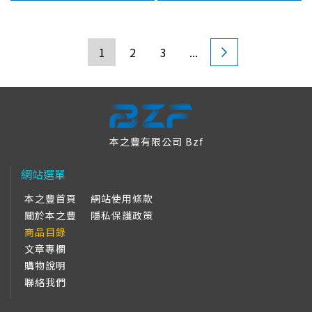
易滑溜。彈性羅紋襪口，好
易滑溜。彈性羅紋襪口，好
穿不緊束、不咬腳。棉襪/少
穿不緊束、不咬腳。棉襪/少
車
女襪/學生襪
女襪/學生襪/船襪
1
2
3
...
本之豐有限公司 Bzf
網站選單
本之豐首頁
網站使用條款
關於本之豐
隱私保護政策
商品目錄
文章專欄
購物說明
聯絡我們