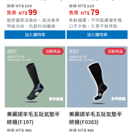
原價
NT$
159
原價
NT$
119
99
79
售價
售價
NT$
NT$
選用優質消臭紗，具消臭率
柔軟親膚，不咬肌膚彈性襪
甲級功效，抗菌科技纖維，
口不卡勒，久穿不鬆垮鬆軟
質感細緻舒適，耐水洗，滅
堆堆襪筒，可直可堆多變造
加入購物車
加入購物車
菌減少腳臭產生。超彈性纖
型小腿襪長度，可俐落直筒
維，完整包覆、伸展力佳。
或堆堆造型穿搭不論是休閒
加長羅紋襪口設計，不緊
鞋、樂福、拖鞋各種鞋款都
活動商品
活動商品
車
束、不易變形鬆垮。膝上造
很百搭
型，讓腿部線條更顯修長，
穿搭方便輕鬆打造迷人曲
線。襪身輕著壓繃帶添加，
減緩滑落程度精棉材質，超
細針編織，觸感柔細，穿著
舒適。襪頭專業縫合，舒適
好穿 台灣製造
美麗諾羊毛五趾氣墊半
美麗諾羊毛五趾氣墊半
統襪(F197)
統襪(F0383)
原價
NT$
465
原價
NT$
465