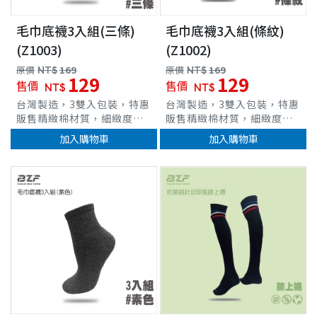
毛巾底襪3入組(三條)
毛巾底襪3入組(條紋)
(Z1003)
(Z1002)
原價
NT$
169
原價
NT$
169
129
129
售價
售價
NT$
NT$
台灣製造，3雙入包裝，特惠
台灣製造，3雙入包裝，特惠
販售精緻棉材質，細緻度
販售精緻棉材質，細緻度
佳，觸感柔順毛巾底高密度
佳，觸感柔順毛巾底高密度
加入購物車
加入購物車
織法，柔軟度、吸震、吸汗
織法，柔軟度、吸震、吸汗
力優異耐洗耐穿、緩震度
力優異耐洗耐穿、緩震度
高，減緩運動時帶來的作用
高，減緩運動時帶來的作用
車
力彈性纖維，完整包覆、伸
力彈性纖維，完整包覆、伸
展力佳
展力佳