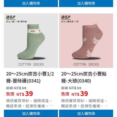
透氣貼合。立體腳跟織法，
加入購物車
加入購物車
合，完整包覆、伸展力佳。
穩定腳跟位置。超彈性羅紋
男襪/二分之一襪
襪口，舒適不緊束 台灣製造
車
20～25cm炭吉小豐1/2
20～25cm炭吉小豐船
襪-蕾絲邊(0341)
襪-大頭(0340)
原價
NT$
59
原價
NT$
59
39
39
售價
售價
NT$
NT$
精梳優質棉紗，細緻度佳，
精梳優質棉紗，細緻度佳，
觸感柔順。超彈性纖維，完
觸感柔順。超彈性纖維，完
整包覆、伸展力佳。立體腳
整包覆、伸展力佳。立體腳
加入購物車
加入購物車
跟織法，穩定腳跟位置，不
跟織法，穩定腳跟位置，不