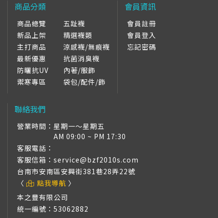
商品分類
會員資訊
商品總覽
五趾襪
會員註冊
新品上架
精選襪類
會員登入
主打商品
涼感襪/無痕襪
忘記密碼
最新優惠
抗菌消臭襪
防曬抗UV
內著/服飾
禦寒專區
袋包/配件/飾
聯絡我們
營業時間：
星期一～星期五
AM 09:00 ~ PM 17:30
客服電話：
客服信箱：
service@bzf2010s.com
台南市安南區安興街381巷28弄22號
〈
點我導航
〉
本之豐有限公司
統一編號：53062882