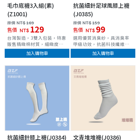
毛巾底襪3入組(素)
抗菌細針足球風膝上襪
(Z1001)
(J0385)
原價
NT$
169
原價
NT$
159
129
99
售價
售價
NT$
NT$
台灣製造，3雙入包裝，特惠
選用優質消臭紗，具消臭率
販售精緻棉材質，細緻度
甲級功效，抗菌科技纖維，
佳，觸感柔順毛巾底高密度
質感細緻舒適，耐水洗，滅
加入購物車
加入購物車
織法，柔軟度、吸震、吸汗
菌減少腳臭產生。超彈性纖
力優異耐洗耐穿、緩震度
維，完整包覆、伸展力佳。
高，減緩運動時帶來的作用
加長羅紋襪口設計，不緊
車
力彈性纖維，完整包覆、伸
束、不易變形鬆垮。膝上造
展力佳
型，讓腿部線條更顯修長，
穿搭方便輕鬆打造迷人曲
線。襪身輕著壓繃帶添加，
減緩滑落程度精棉材質，超
細針編織，觸感柔細，穿著
舒適。襪頭專業縫合，舒適
好穿 台灣製造
抗菌細針膝上襪(J0384)
文青堆堆襪(J0386)