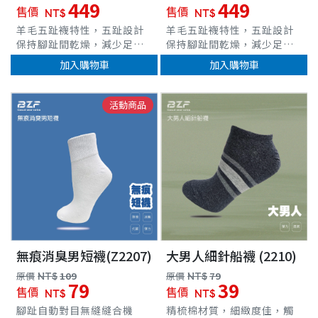
449
449
售價
售價
NT$
NT$
羊毛五趾襪特性，五趾設計
羊毛五趾襪特性，五趾設計
保持腳趾間乾燥，減少足部
保持腳趾間乾燥，減少足部
細菌孳生，防止腳臭採用美
細菌孳生，防止腳臭採用美
加入購物車
加入購物車
麗諾羊毛，抗菌、防臭、柔
麗諾羊毛，抗菌、防臭、柔
軟、彈性優良兼具防寒、隔
軟、彈性優良兼具防寒、隔
熱抗紫外線、透氣、吸濕排
熱抗紫外線、透氣、吸濕排
活動商品
車
汗等特性能有效調溫，為登
汗等特性能有效調溫，為登
山運動最佳選擇。半統襪長
山運動最佳選擇。半統襪長
度能修飾腿型並增加層次
度能修飾腿型並增加層次
感。
感。
無痕消臭男短襪(Z2207)
大男人細針船襪 (2210)
原價
NT$
109
原價
NT$
79
79
39
售價
售價
NT$
NT$
腳趾自動對目無縫縫合機
精梳棉材質，細緻度佳，觸