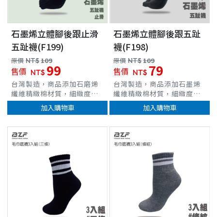
石墨烯立體腳後跟止滑
石墨烯立體腳後跟五趾
五趾襪(F199)
襪(F198)
原價
NT$
109
原價
NT$
109
99
79
售價
售價
NT$
NT$
台灣製造，商品添加石磨烯
台灣製造，商品添加石墨烯
纖維精緻棉材質，細緻度
纖維精緻棉材質，細緻度
佳，觸感柔順遠紅外線可改
佳，觸感柔順遠紅外線可改
加入購物車
加入購物車
善微循環抗靜電等吸濕透氣
善微循環；抗靜電等吸濕透
功效負離子效用，減少靜電
氣功效。負離子效用，減少
防摩擦消臭排汗，乾爽不悶
靜電防摩擦消臭排汗，乾爽
車
熱吸濕及調節溼度、除臭功
不悶熱吸濕及調節溼度、除
效立體腳跟編織，完整包覆
臭功效立體腳跟編織，完整
襪底止滑設計，有效提升抓
包覆。
地力防止滑倒、強化運動時
的發力與穩定性減少鞋內摩
擦與水泡產生、以及居家與
照護環境的安全保障。