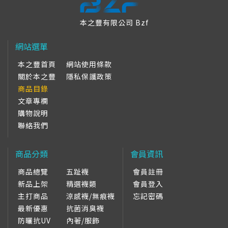
本之豐有限公司 Bzf
網站選單
本之豐首頁
網站使用條款
關於本之豐
隱私保護政策
商品目錄
文章專欄
購物說明
聯絡我們
商品分類
會員資訊
商品總覽
五趾襪
會員註冊
新品上架
精選襪類
會員登入
主打商品
涼感襪/無痕襪
忘記密碼
最新優惠
抗菌消臭襪
防曬抗UV
內著/服飾