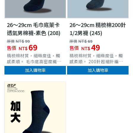
26～29cm 毛巾底萊卡
26～29cm 精梳棉200針
透氣男棉襪-素色 (208)
1/2男襪 (245)
原價
NT$
99
原價
NT$
69
69
49
售價
售價
NT$
NT$
精梳棉材質，細緻度佳，觸
精梳棉材質，細緻度佳，觸
感柔順。 毛巾底高密度織
感柔順。 200針超細針編
法，柔軟度、吸震、吸汗力
織，輕薄透氣貼合。 立體腳
加入購物車
加入購物車
優異。 特殊Y字跟織法，穩
跟織法，穩定腳跟位置。 超
定腳跟位置，舒適貼合。 耐
彈性羅紋襪口，舒適不緊束
洗耐穿、緩震度高，減緩運
台灣製造
車
動時帶來的作用力。 彈性纖
維，完整包覆、伸展力佳