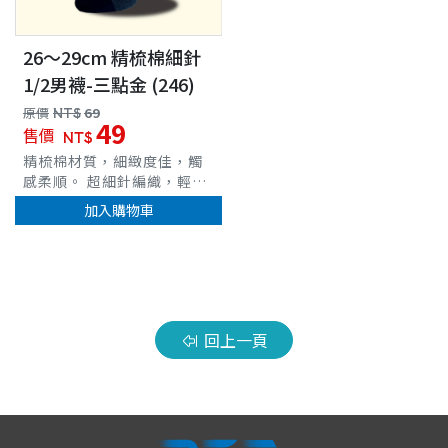
26～29cm 精梳棉細針
1/2男襪-三點金 (246)
原價
NT$
69
49
售價
NT$
精梳棉材質，細緻度佳，觸
感柔順。 超細針編織，輕薄
透氣貼合。 立體腳跟織法，
加入購物車
穩定腳跟位置。 超彈性羅紋
襪口，舒適不緊束 台灣製造
車
回上一頁