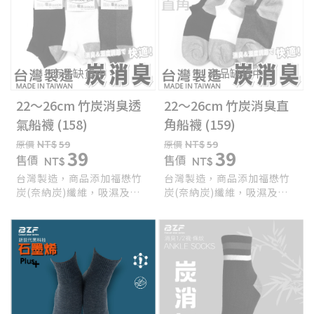
- 商品缺貨中 -
- 商品缺貨中 -
22～26cm 竹炭消臭透
22～26cm 竹炭消臭直
氣船襪 (158)
角船襪 (159)
原價
NT$
59
原價
NT$
59
39
39
售價
售價
NT$
NT$
台灣製造，商品添加福懋竹
台灣製造，商品添加福懋竹
炭(奈納炭)纖維，吸濕及調
炭(奈納炭)纖維，吸濕及調
節溼度、除臭功效 具有遠紅
節溼度、除臭功效 具有遠紅
外線放射功能，防止靜電 精
外線放射功能，防止靜電 精
緻棉材質，細緻度佳，觸感
緻棉材質，細緻度佳，觸感
柔順 立體腳跟織法，穩定腳
柔順 立體腳跟織法，穩定腳
跟位置 ，羅紋襪口，舒適不
跟位置 ，羅紋襪口，舒適不
緊束 完整包覆、伸展力佳，
緊束 完整包覆、伸展力佳，
穿著更舒適，防護更全面
穿著更舒適，防護更全面