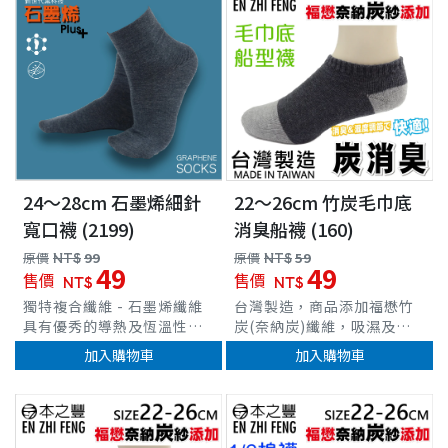
24～28cm 石墨烯細針
22～26cm 竹炭毛巾底
寬口襪 (2199)
消臭船襪 (160)
原價
NT$
99
原價
NT$
59
49
49
售價
售價
NT$
NT$
獨特複合纖維 - 石墨烯纖維
台灣製造，商品添加福懋竹
具有優秀的導熱及恆溫性遠
炭(奈納炭)纖維，吸濕及調
紅外線可改善微循環抗靜電
節溼度、除臭功效 具有遠紅
加入購物車
加入購物車
等吸濕透氣功效負離子效
外線放射功能，防止靜電 精
用，減少靜電防摩擦消臭排
緻棉材質，細緻度佳，觸感
汗，乾爽不悶熱寬口襪口設
柔順 立體腳跟織法，穩定腳
車
計，不勒腳
跟位置 ，羅紋襪口，舒適不
緊束 完整包覆、伸展力佳，