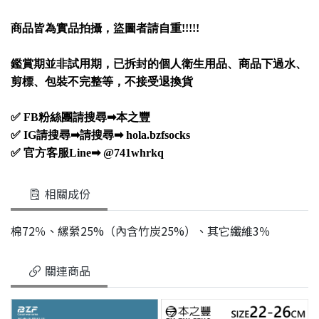
商品皆為實品拍攝，盜圖者請自重
!!!!!
鑑賞期並非試用期，已拆封的個人衛生用品、商品下過水、
剪標、包裝不完整等，不接受退換貨
✅ FB粉絲團請搜尋➡本之豐
✅ IG請搜尋➡請搜尋➡ hola.bzfsocks
✅ 官方客服Line➡ @741whrkq
相關成份
棉72％、縲縈25%（內含竹炭25%）、其它纖維3％
關連商品