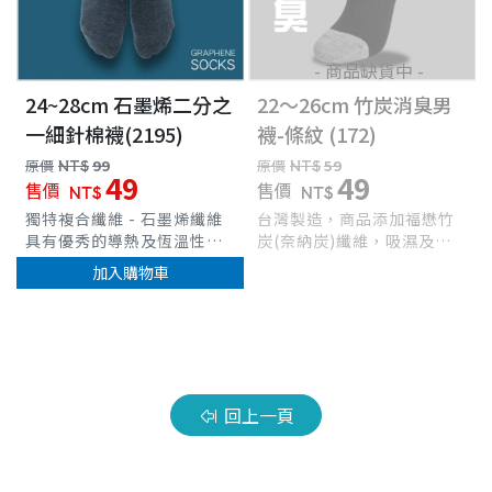
- 商品缺貨中 -
24~28cm 石墨烯二分之
22～26cm 竹炭消臭男
一細針棉襪(2195)
襪-條紋 (172)
原價
NT$
99
原價
NT$
59
49
49
售價
售價
NT$
NT$
獨特複合纖維 - 石墨烯纖維
台灣製造，商品添加福懋竹
具有優秀的導熱及恆溫性遠
炭(奈納炭)纖維，吸濕及調
紅外線可改善微循環抗靜電
節溼度、除臭功效 具有遠紅
加入購物車
等吸濕透氣功效負離子效
外線放射功能，防止靜電 精
用，減少靜電防摩擦消臭排
緻棉材質，細緻度佳，觸感
汗，乾爽不悶熱寬口襪口設
柔順 立體腳跟織法，穩定腳
車
計，不勒腳
跟位置 ，羅紋襪口，舒適不
緊束 完整包覆、伸展力佳，
穿著更舒適，防護更全面
回上一頁