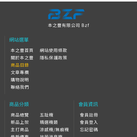
本之豐有限公司 Bzf
網站選單
本之豐首頁
網站使用條款
關於本之豐
隱私保護政策
商品目錄
文章專欄
購物說明
聯絡我們
商品分類
會員資訊
商品總覽
五趾襪
會員註冊
新品上架
精選襪類
會員登入
主打商品
涼感襪/無痕襪
忘記密碼
最新優惠
抗菌消臭襪