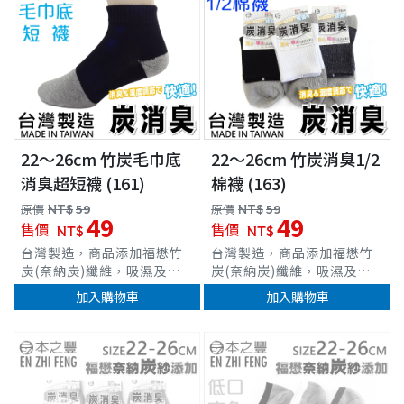
穿著更舒適，防護更全面
22～26cm 竹炭毛巾底
22～26cm 竹炭消臭1/2
消臭超短襪 (161)
棉襪 (163)
原價
NT$
59
原價
NT$
59
49
49
售價
售價
NT$
NT$
台灣製造，商品添加福懋竹
台灣製造，商品添加福懋竹
炭(奈納炭)纖維，吸濕及調
炭(奈納炭)纖維，吸濕及調
節溼度、除臭功效 具有遠紅
節溼度、除臭功效 具有遠紅
加入購物車
加入購物車
外線放射功能，防止靜電 精
外線放射功能，防止靜電 精
緻棉材質，細緻度佳，觸感
緻棉材質，細緻度佳，觸感
柔順 立體腳跟織法，穩定腳
柔順 立體腳跟織法，穩定腳
車
跟位置 ，羅紋襪口，舒適不
跟位置 ，羅紋襪口，舒適不
緊束 完整包覆、伸展力佳，
緊束 完整包覆、伸展力佳，
穿著更舒適，防護更全面
穿著更舒適，防護更全面