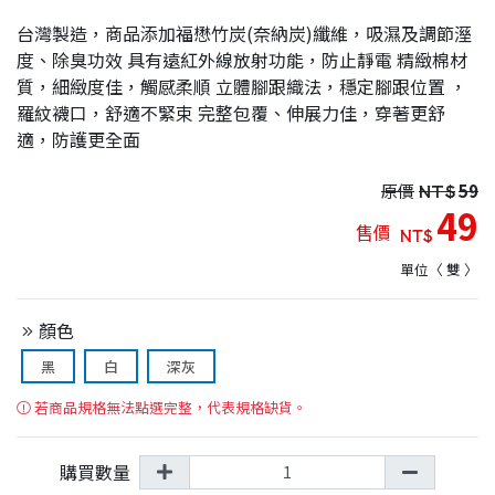
台灣製造，商品添加福懋竹炭(奈納炭)纖維，吸濕及調節溼
度、除臭功效 具有遠紅外線放射功能，防止靜電 精緻棉材
質，細緻度佳，觸感柔順 立體腳跟織法，穩定腳跟位置 ，
羅紋襪口，舒適不緊束 完整包覆、伸展力佳，穿著更舒
適，防護更全面
原價
NT$
59
49
售價
NT$
單位〈 雙 〉
顏色
黑
白
深灰
若商品規格無法點選完整，代表規格缺貨。
購買數量