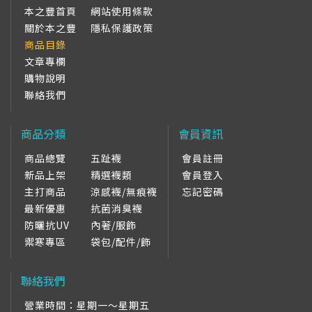
本之豐首頁
網站使用條款
關於本之豐
隱私保護政策
商品目錄
文章專欄
購物說明
聯絡我們
商品分類
會員資訊
商品總覽
五趾襪
會員註冊
新品上架
精選襪類
會員登入
主打商品
涼感襪/無痕襪
忘記密碼
最新優惠
抗菌消臭襪
防曬抗UV
內著/服飾
禦寒專區
袋包/配件/飾
聯絡我們
營業時間：
星期一～星期五