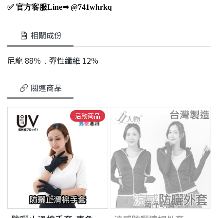
✅ 官方客服Line➡ @741whrkq
相關成份
尼龍 88％﹑彈性纖維 12％
關連商品
活動商品
- 商品缺貨中 -