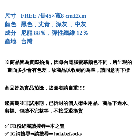
尺寸 FREE /長45×寬8 cm±2cm
顏色
黑色﹑丈青
﹑深灰
﹑中灰
成分
尼龍
88
％
﹑彈性纖維
12％
產地 台灣
※商品皆為實際拍攝，因每台電腦螢幕顏色不同，所呈現的
畫面多少會有色差，故商品以收到的為準，請同意再下標
商品皆為實品拍攝，盜圖者請自重
!!!!!
鑑賞期並非試用期，已拆封的個人衛生用品、商品下過水、
剪標、包裝不完整等，不接受退換貨
✅ FB粉絲團請搜尋➡本之豐
✅ IG請搜尋➡請搜尋➡ hola.bzfsocks