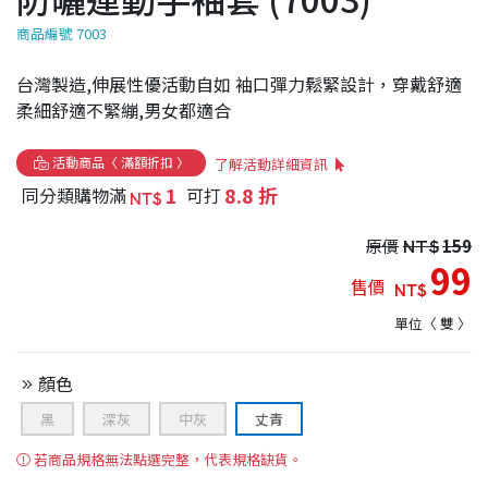
商品編號 7003
台灣製造,伸展性優活動自如 袖口彈力鬆緊設計，穿戴舒適
柔細舒適不緊繃,男女都適合
活動商品〈 滿額折扣 〉
了解活動詳細資訊
1
8.8 折
同分類購物滿
可打
NT$
原價
NT$
159
99
售價
NT$
單位〈 雙 〉
顏色
黑
深灰
中灰
丈青
若商品規格無法點選完整，代表規格缺貨。