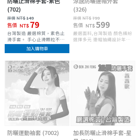
防曬止滑棉手套-素色
涼感防曬連帽外套
(702)
(326)
原價
NT$
149
原價
NT$
799
79
599
售價
售價
NT$
NT$
台灣製造 嚴選棉質，素色止
嚴選面料,台灣製造 顏色繽紛
滑手套。 手心止滑顆粒不滑
選擇多元 連帽抽繩設計年輕
溜．輕薄透氣．舒適服貼。
活潑 內外皆有口袋裝置 版型
加入購物車
柔細舒適不緊繃，男女都適
剪裁設計超顯瘦
合。 抗UV機能，保護肌膚不
受紫外線傷害 ，騎車、單車
車
都適用
- 商品缺貨中 -
- 商品缺貨中 -
防曬運動袖套 (7002)
加長防曬止滑棉手套-星