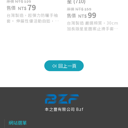
星 (710)
原價
NT$
129
79
售價
NT$
原價
NT$
159
99
售價
台灣製造，超彈力防曬手袖
NT$
套。 伸展性優活動自如，柔
台灣製造 嚴選棉質，30cm
細舒適不緊繃 。 袖口彈力鬆
加長版星星圖案止滑手套。
緊設計，穿戴舒適 。 運動愛
手心止滑顆粒不滑溜．輕薄
好者、戶外休閒活動皆可搭
透氣．舒適服貼。 柔細舒適
配使用，男女都適合。
不緊繃，男女都適合。 抗UV
機能，保護肌膚不受紫外線
傷害 ，騎車、單車都適用
回上一頁
本之豐有限公司 Bzf
網站選單