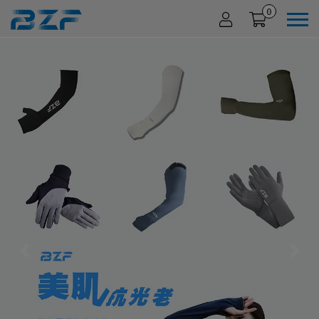
0
Previous
Nex