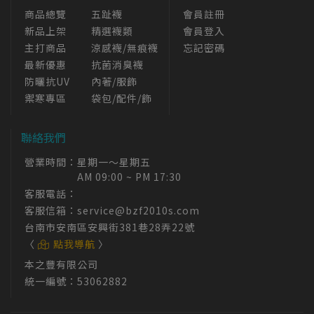
商品總覽
五趾襪
會員註冊
新品上架
精選襪類
會員登入
主打商品
涼感襪/無痕襪
忘記密碼
最新優惠
抗菌消臭襪
防曬抗UV
內著/服飾
禦寒專區
袋包/配件/飾
聯絡我們
營業時間：
星期一～星期五
AM 09:00 ~ PM 17:30
客服電話：
客服信箱：
service@bzf2010s.com
台南市安南區安興街381巷28弄22號
〈
點我導航
〉
本之豐有限公司
統一編號：53062882